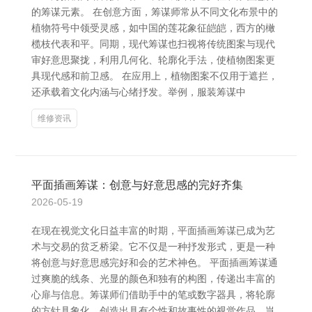
的筹谋元素。 在创意方面，筹谋师常从不同文化布景中的
植物符号中领受灵感，如中国的莲花象征皑皑，西方的橄
榄枝代表和平。同期，现代筹谋也扫视将传统图案与现代
审好意思聚拢，利用几何化、轮廓化手法，使植物图案更
具现代感和前卫感。 在应用上，植物图案不仅用于遮拦，
还承载着文化内涵与心绪抒发。举例，服装筹谋中
维修资讯
平面插画筹谋：创意与好意思感的完好齐集
2026-05-19
在现在视觉文化日益丰富的时期，平面插画筹谋已成为艺
术与交易的贫乏桥梁。它不仅是一种抒发形式，更是一种
将创意与好意思感完好和会的艺术神色。 平面插画筹谋通
过爽脆的线条、光显的颜色和独有的构图，传递出丰富的
心扉与信息。筹谋师们借助手中的笔或数字器具，将轮廓
的方针具象化，创造出具有个性和故事性的视觉作品。岂