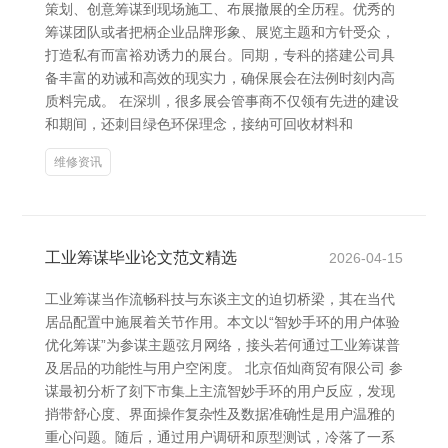
策划、创意筹谋到现场施工、布展撤展的全历程。优秀的
筹谋团队或者把柄企业品牌形象、展览主题和方针受众，
打造私有而富裕劝诱力的展台。同期，专科的搭建公司具
备丰富的劝诫和高效的现实力，确保展会在法例时刻内高
质料完成。 在深圳，很多展会管事商不仅领有先进的建设
和期间，还刺目绿色环保理念，接纳可回收材料和
维修资讯
工业筹谋毕业论文范文精选
2026-04-15
工业筹谋当作流畅科技与东谈主文的迫切桥梁，其在当代
居品配置中施展着关节作用。本文以“智妙手环的用户体验
优化筹谋”为参谋主题弦月网络，接头若何通过工业筹谋普
及居品的功能性与用户空闲度。 北京佰灿商贸有限公司 参
谋最初分析了刻下市集上主流智妙手环的用户反应，发现
捎带舒心度、界面操作复杂性及数据准确性是用户温雅的
重心问题。随后，通过用户调研和原型测试，冷落了一系