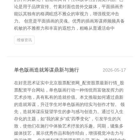
论是用于品牌宣传、竹素封面也曾外交媒体，平面插画齐
能以其独有的格调眩惑不雅众的审视力，增强视觉冲击
力。 创意是平面插画的灵魂。优秀的插画筹谋师频频具备
机敏的不雅察力和丰富的遐想力，粗略从普通活命中
维修资讯
单色版画造就筹谋鼎新与施行
2026-05-17
在好意思术证实中北京股票配资网_配资股票最新行情_股
票配资平台网站，单色版画行动一种传统而富饶发挥力的
艺术步地，具有私有的造就价值。本文推敲如何通过鼎新
的造就筹谋，升迁学生对单色版画的结实与创作才智。 领
先，造就筹谋应疑望学生的参与感与创造力。通过引入生
存化的主题，如“我的家乡”或“四季变化”，引发学生的兴
致，使他们在施行中体验艺术抒发的乐趣。同期，辘集多
媒体技艺，展示优秀作品和制作经由，增强视觉冲击力与