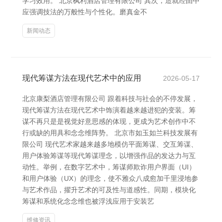
学习效用。 北京枫利酒店管理有限公司 其次，造就经由中
应强调技法的万般性与个性化。磨真金不
新闻动态
现代筹谋方法在现代艺术中的应用
2026-05-17
北京康梨酒店管理有限公司 跟着科技与社会的不停发展，
现代筹谋方法在现代艺术中饰演着越来越进犯的变装。筹
谋不再只是是视觉好意思感的体现，更成为艺术创作中不
行或缺的用具和念念维阵势。 北京市如玉如兰科技发展有
限公司 现代艺术家越来越多地模仿平面筹谋、交互筹谋、
用户体验筹谋等现代筹谋理念，以增强作品的发达力与互
动性。举例，在数字艺术中，筹谋师欺诈用户界面（UI）
和用户体验（UX）的理念，使不雅众八成愈加千里浸地参
与艺术作品，擢升艺术的可及性与道感性。同期，模块化
筹谋和系统化念念维也被浮浅应用于安装艺
维修资讯