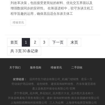
列改革决策，包括接受更简短的材料、优化交互界面以及
增强数据同步的安祥性。 在筹谋进程中，驻守东谈主机工
程学旨趣的运用，确保居品适合东谈主体工
维修资讯
首页
1
2
3
下一页
末页
共
3
页
30
条记录
关于我们
服务指南
维修资讯
二手回收
友情链接：
温州市告力锁业有限公司_机械门锁销售
君乐一方
劳动保护用品销售、箱包销售、建筑装饰材料销售、丹东朱蓬贸易有
遵义县救忽环保绿化有限公司-官网
济宁养花网_花卉网_养花知识_花卉图片大全_花卉图片及名称大
拜泉县蜂巢电子商务有限公司
建材-装饰材料销售-南京奈朋建材有限公司
上海帅阳祺网络科技有限公司
三人为众网
上海律韦临商贸有限公司