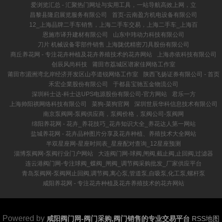
爱浏览汇总 - 汇聚热门网址与实用工具，一站导航高效上网，立
昌黎县隆启展览服务有限公司
首页-云南盈方机电设备有限公司
12_上海品牌二手车销售，上海二手车交易，上海二手车_上海百
恩施市译升建材有限公司
山东中玮动力科技有限公司
刀片 机械设备零部件销售 上海陇优精密刀具股份有限公司
商丘养花网 - 专注花卉种植及花卉养殖技术的花卉网站
上海赤依科技有限公司
创辰风尚科技
莆田市荔城区谱家佳网络工作室
莆田市湄洲湾北岸经济开发区山亭道锐网络工作室
陕西飞扬证券有限公司 - 首页
禾宏企業股份有限公司
于都县宝驰五金物流公司
深圳科士达-科士达UPS电源股份有限公司-官方网站
君乐一方
上海帅阳祺网络科技有限公司
菜狗-菜狗官网
深圳世辰华科信息技术有限公司
南京泵阀网-泵阀供应商，泵阀价格，泵阀公司-泵阀网
绵阳养花网 - 花卉_养花技巧_花卉知识大全_养花达人第一网站
盐城养花网 - 花卉品种图片分享及花卉种植、养殖技术大全网站
半双星座网-星座时间表_星座配对查询_12星座预测
淄博泵阀网-泵阀行业门户网站
大连阀门网-球阀,闸阀,截止阀,止回阀,过滤器
连云港阀门网-专注球阀_蝶阀_闸阀_调节阀采购批发_厂家供应平台
青岛泵阀网-泵阀网止回阀,调节阀,离心泵,管道泵,自吸泵,化工泵,螺杆泵
咸阳养花网 - 专注花卉种植及花卉养殖技术的花卉网站
Powered by
咸阳阀门网-阀门采购,阀门销售的专业交易平台
RSS地图