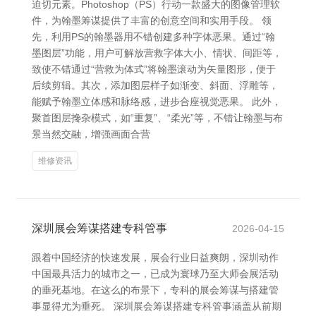
迫切元素。Photoshop（PS）行动一款盛大的图像管理软
件，为翰墨筹谋提供了丰富的创意空间和实用手段。 领
先，利用PS的翰墨器用不错创建多种字体恶果。通过“翰
墨图层”功能，用户可解放营救字体大小、情状、间距等，
致使不错通过“营救为体式”将翰墨滚动为矢量图形，便于
后续剪辑。其次，添加图层样子如渐变、斜面、浮雕等，
能赋予翰墨立体感和脉络感，进步合座视觉恶果。 此外，
聚首图层搀杂模式，如“重复”、“柔光”等，不错让翰墨与布
景当然交融，增强画面合营
维修资讯
深圳展会筹谋搭建专科管事
2026-04-15
跟着中国经济的快速发展，展会行业日益爽朗，深圳动作
中国最具活力的城市之一，已成为寰球乃至大师会展活动
的垂死基地。在这么的布景下，专科的展会筹谋与搭建管
事显得尤为垂死。 深圳展会筹谋搭建专科管事涵盖从前期