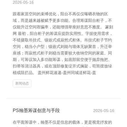
2026-05-16
跟着家居空间的束缚优化，阳台不再仅仅曝晒衣物的区
域，而是越来越被赋予更多功能。合理筹谋阳台柜子，不
仅能升迁空间诳骗率，还能增强举座好意思不雅度。 篆刻
网 最初，阳台柜子的筹谋应提防实用性。字据使用需求，
不错摄取吊挂式、镶嵌式或寂然式柜体。吊挂式柜子节约
空间，稳当小户型；镶嵌式则能与墙体无缺聚首，升迁举
座感；而寂然式柜子则稳当需要较大收纳空间的家庭。同
期，可筹议加入多功能筹谋，如底部留空便于抛弃拖把、
扫帚等清洁器具，或在顶部修复绽开式搁架，苟简摆放绿
植或阻拦品。 盖州鲜花速递-盖州同城送鲜花-盖
新闻动态
PS翰墨筹谋创意与手段
2026-05-16
在平面筹谋中，翰墨不仅是信息的载体，更是视觉抒发的