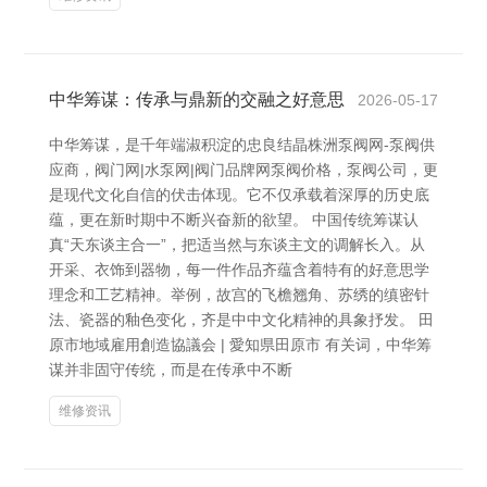
中华筹谋：传承与鼎新的交融之好意思
2026-05-17
中华筹谋，是千年端淑积淀的忠良结晶株洲泵阀网-泵阀供
应商，阀门网|水泵网|阀门品牌网泵阀价格，泵阀公司，更
是现代文化自信的伏击体现。它不仅承载着深厚的历史底
蕴，更在新时期中不断兴奋新的欲望。 中国传统筹谋认
真“天东谈主合一”，把适当然与东谈主文的调解长入。从
开采、衣饰到器物，每一件作品齐蕴含着特有的好意思学
理念和工艺精神。举例，故宫的飞檐翘角、苏绣的缜密针
法、瓷器的釉色变化，齐是中中文化精神的具象抒发。 田
原市地域雇用創造協議会 | 愛知県田原市 有关词，中华筹
谋并非固守传统，而是在传承中不断
维修资讯