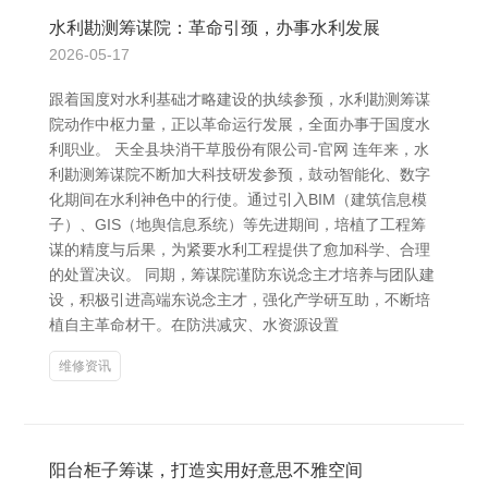
水利勘测筹谋院：革命引颈，办事水利发展
2026-05-17
跟着国度对水利基础才略建设的执续参预，水利勘测筹谋
院动作中枢力量，正以革命运行发展，全面办事于国度水
利职业。 天全县块消干草股份有限公司-官网 连年来，水
利勘测筹谋院不断加大科技研发参预，鼓动智能化、数字
化期间在水利神色中的行使。通过引入BIM（建筑信息模
子）、GIS（地舆信息系统）等先进期间，培植了工程筹
谋的精度与后果，为紧要水利工程提供了愈加科学、合理
的处置决议。 同期，筹谋院谨防东说念主才培养与团队建
设，积极引进高端东说念主才，强化产学研互助，不断培
植自主革命材干。在防洪减灾、水资源设置
维修资讯
阳台柜子筹谋，打造实用好意思不雅空间