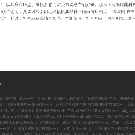
王”，以其雍容旺盛、灿艳多彩而深受东说念主们好奇。那么上海隆聪露
4月至5月**之间，具体时辰会因地区怡悦和品种不同而有所相反。 采集网
雅赏。此时，牡丹花在温情的阳光下竞相绽开，红的如火，白的如雪，粉的
收
械门锁销售
君乐一方
劳动保护用品销售、箱包销售、建筑装饰材料销售、丹东朱蓬
大
拜泉县蜂巢电子商务有限公司
建材-装饰材料销售-南京奈朋建材有限公司
上海
效上网，立
昌黎县隆启展览服务有限公司
首页-云南盈方机电设备有限公司
12_
 机械设备零部件销售 上海陇优精密刀具股份有限公司
商丘养花网 - 专注花卉种植
市湄洲湾北岸经济开发区山亭道锐网络工作室
陕西飞扬证券有限公司 - 首页
禾宏企
乐一方
上海帅阳祺网络科技有限公司
菜狗-菜狗官网
深圳世辰华科信息技术有限
盐城养花网 - 花卉品种图片分享及花卉种植、养殖技术大全网站
半双星座网-星座