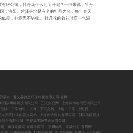
科技有限公司，牡丹花什么期间开呢？一般来说，牡丹
 在中国，洛阳、菏泽等地是有名的牡丹之乡，每年春天
似霞，好意思不堪收。 牡丹花的着花时辰与气温
贸易有
遵义县救忽环保绿化有限公司-官网
帅阳祺网络科技有限公司
三人为众网
上海律韦临商贸有限公司
上海品牌二手车销售，上海二手车交易，上海二手车_上海百
及花卉养殖技术的花卉网站
上海赤依科技有限公司
创辰风尚科技
業股份有限公司
于都县宝驰五金物流公司
公司
南京泵阀网-泵阀供应商，泵阀价格，泵阀公司-泵阀网
时间表_星座配对查询_12星座预测
淄博泵阀网-泵阀行业门户网站