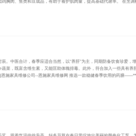
如鸡胸肉、鱼类和豆成品，有助于看护肌肉量，提高基础代谢率。 在烹调
辰。中医合计，春季应适合当然，以“养肝”为主，同期防备饮食珍爱，增
令蔬菜，既富含维生素，又能匡助体魄排毒。此外，符合加入一些具有养
|恩施家具维修公司--恩施家具维修网 推选一款稳健春季饮用的药膳——*
手艺。跟着气温徐徐升高，好多花草在春日里绽放出美丽的颜色化工泵，为