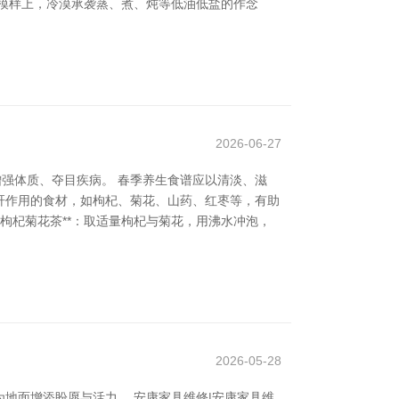
模样上，冷漠承袭蒸、煮、炖等低油低盐的作念
2026-06-27
强体质、夺目疾病。 春季养生食谱应以清淡、滋
肝作用的食材，如枸杞、菊花、山药、红枣等，有助
*枸杞菊花茶**：取适量枸杞与菊花，用沸水冲泡，
2026-05-28
地面增添盼愿与活力。 安康家具维修|安康家具维