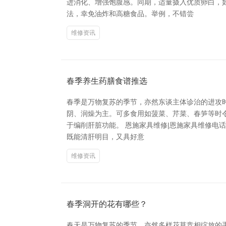
进消化、增强饱腹感。同期，适量摄入优质卵白，
法，幸免油炸和高糖食品。举例，不错尝
维修资讯
春季养生药膳食谱推选
春季是万物复苏的季节，亦然东谈主体诊治的进攻时
阴、润燥为主。可多食用如菠菜、芹菜、春笋等时
于编削肝脏功能。 恩施家具维修|恩施家具维修电话
既能清肝明目，又具好意
维修资讯
春季洞开的花有哪些？
春天是万物复苏的季节，亦然多样花草竞相绽放的