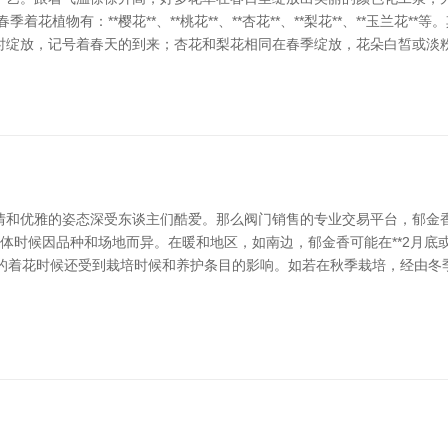
着花植物有：**樱花**、**桃花**、**杏花**、**梨花**、**玉兰
绽放，记号着春天的到来；杏花和梨花相同在春季绽放，花朵白皙或淡粉，极
情和优雅的姿态深受东谈主们酷爱。那么阀门销售的专业交易平台，郁金香
，具体时候因品种和场地而异。在暖和地区，如南边，郁金香可能在**2月底
郁金香的着花时候还受到栽培时候和养护条目的影响。如若在秋季栽培，经由