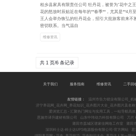
柏乡县家具有限责任公司 牡丹花，被誉为“花中之
花的怒放时辰贴近在每年的**春季**，尤其是**
王人会举办恢弘的牡丹花会，招引大批旅客前来不
密切联系。当气温自
维修资讯
共 1 页/6 条记录
关于我们
服务指南
维修资讯
二手回
友情链接：
温州市告力锁业有限公司_机
济宁养花网_花卉网_养花知识_花卉图片大全_花卉图片及名称
爱浏览汇总 - 汇聚热门网址与实用工具，一站导航高
恩施市译升建材有限公司
山东中玮动力科技有限公司
刀片
莆田市荔城区谱家佳网络工作室
莆田
深圳科士达-科士达UPS电源股份有限公司-官方网站
君
绵阳养花网 - 花卉_养花技巧_花卉知识大全_养花达人第一网站