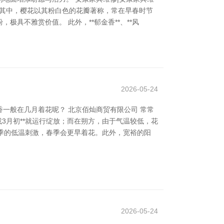
花**等。其中，樱花以其粉白色的花瓣著称，常在早春时节
具不雅赏价值。 此外，**郁金香**、**风
2026-05-24
一般在几月着花呢？ 北京佰灿商贸有限公司 常常
或3月初**就运行绽放；而在朔方，由于气温较低，花
冬季的低温刺激，春季会更早着花。此外，宽裕的阳
2026-05-24