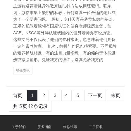
主运转遴荐请健身私教来匡助我方达成训练缠绵。联系
词，濒临市集上繁密的私教，若何遴荐一位合适的老师成
为了一个要害问题。 最初，专科天禀是遴荐私教的基础。
正规的私教赓续领有国度认证的健身老师经历文凭，如
ACE、NSCA等外洋认证或国内的健身老师办事经历证。
这些文凭不仅代表了他们的专科常识，也意味着他们具备
一定的素养智商。 其次，教授与作风也很紧要。不同私教
的素养状貌相反，有的注目力量锻练，有的偏向于体能进
步或减脂塑形。凭证我方的缠绵，遴荐允洽我方的
维修资讯
首页
1
2
3
4
5
下一页
末页
共
5
页
42
条记录
关于我们
服务指南
维修资讯
二手回收