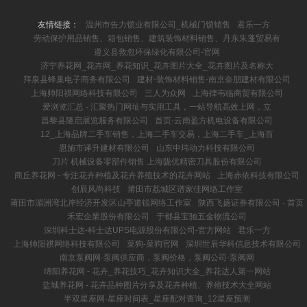
友情链接：
温州市告力锁业有限公司_机械门锁销售
君乐一方
劳动保护用品销售、箱包销售、建筑装饰材料销售、丹东朱蓬贸易有
遵义县救忽环保绿化有限公司-官网
济宁养花网_花卉网_养花知识_花卉图片大全_花卉图片及名称大
拜泉县蜂巢电子商务有限公司
建材-装饰材料销售-南京奈朋建材有限公司
上海帅阳祺网络科技有限公司
三人为众网
上海律韦临商贸有限公司
爱浏览汇总 - 汇聚热门网址与实用工具，一站导航高效上网，立
昌黎县隆启展览服务有限公司
首页-云南盈方机电设备有限公司
12_上海品牌二手车销售，上海二手车交易，上海二手车_上海百
恩施市译升建材有限公司
山东中玮动力科技有限公司
刀片 机械设备零部件销售 上海陇优精密刀具股份有限公司
商丘养花网 - 专注花卉种植及花卉养殖技术的花卉网站
上海赤依科技有限公司
创辰风尚科技
莆田市荔城区谱家佳网络工作室
莆田市湄洲湾北岸经济开发区山亭道锐网络工作室
陕西飞扬证券有限公司 - 首页
禾宏企業股份有限公司
于都县宝驰五金物流公司
深圳科士达-科士达UPS电源股份有限公司-官方网站
君乐一方
上海帅阳祺网络科技有限公司
菜狗-菜狗官网
深圳世辰华科信息技术有限公司
南京泵阀网-泵阀供应商，泵阀价格，泵阀公司-泵阀网
绵阳养花网 - 花卉_养花技巧_花卉知识大全_养花达人第一网站
盐城养花网 - 花卉品种图片分享及花卉种植、养殖技术大全网站
半双星座网-星座时间表_星座配对查询_12星座预测