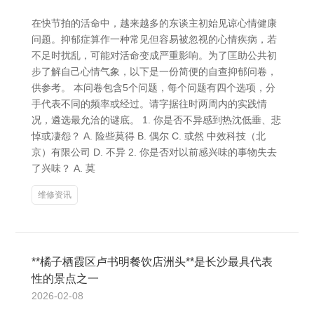
在快节拍的活命中，越来越多的东谈主初始见谅心情健康
问题。抑郁症算作一种常见但容易被忽视的心情疾病，若
不足时扰乱，可能对活命变成严重影响。为了匡助公共初
步了解自己心情气象，以下是一份简便的自查抑郁问卷，
供参考。 本问卷包含5个问题，每个问题有四个选项，分
手代表不同的频率或经过。请字据往时两周内的实践情
况，遴选最允洽的谜底。 1. 你是否不异感到热沈低垂、悲
悼或凄怨？ A. 险些莫得 B. 偶尔 C. 或然 中效科技（北
京）有限公司 D. 不异 2. 你是否对以前感兴味的事物失去
了兴味？ A. 莫
维修资讯
**橘子 栖霞区卢书明餐饮店洲头**是长沙最具代表
性的景点之一
2026-02-08