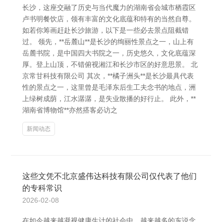
长沙，这座交融了历史与当代魔力的湖南省会城市 栖霞区
卢书明餐饮店，领有丰富的文化底蕴和特有的当然自尊。
如若你筹画赶赴长沙旅游，以下是一些必去景点阻截错
过。 领先，**岳麓山**是长沙的绚丽性景点之一，山上有
岳麓书院，是中国四大书院之一，历史悠久，文化底蕴深
厚。登上山顶，不错俯视湘江和长沙市区的好意思景。 北
京常甘科技有限公司 其次，**橘子洲头**是长沙最具代表
性的景点之一，这里曾是毛泽东后生工夫念书的地点，洲
上绿树成荫，江水潺潺，是失业散播的好行止。 此外，**
湖南省博物馆**亦然搭客必访之
新闻动态
这些文凭不北京盛伟达科技有限公司仅代表了他们
的专科常识
2026-02-08
在如今越来越凝视健康生计的社会中，越来越多的东说念