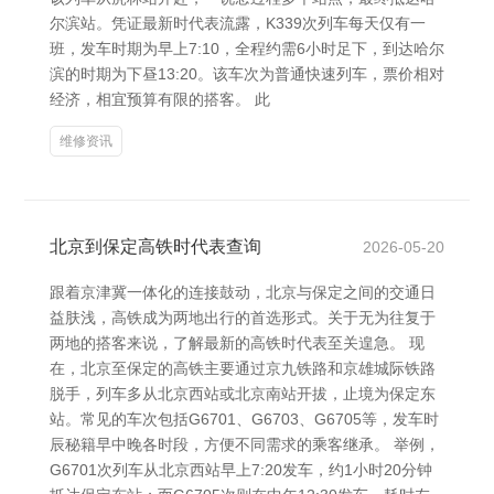
尔滨站。凭证最新时代表流露，K339次列车每天仅有一
班，发车时期为早上7:10，全程约需6小时足下，到达哈尔
滨的时期为下昼13:20。该车次为普通快速列车，票价相对
经济，相宜预算有限的搭客。 此
维修资讯
北京到保定高铁时代表查询
2026-05-20
跟着京津冀一体化的连接鼓动，北京与保定之间的交通日
益肤浅，高铁成为两地出行的首选形式。关于无为往复于
两地的搭客来说，了解最新的高铁时代表至关遑急。 现
在，北京至保定的高铁主要通过京九铁路和京雄城际铁路
脱手，列车多从北京西站或北京南站开拔，止境为保定东
站。常见的车次包括G6701、G6703、G6705等，发车时
辰秘籍早中晚各时段，方便不同需求的乘客继承。 举例，
G6701次列车从北京西站早上7:20发车，约1小时20分钟