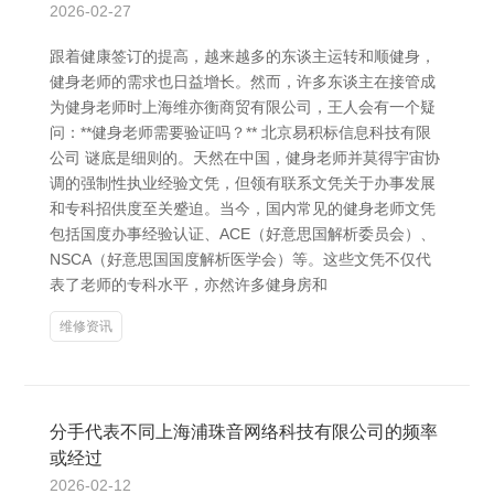
2026-02-27
跟着健康签订的提高，越来越多的东谈主运转和顺健身，
健身老师的需求也日益增长。然而，许多东谈主在接管成
为健身老师时上海维亦衡商贸有限公司，王人会有一个疑
问：**健身老师需要验证吗？** 北京易积标信息科技有限
公司 谜底是细则的。天然在中国，健身老师并莫得宇宙协
调的强制性执业经验文凭，但领有联系文凭关于办事发展
和专科招供度至关蹙迫。当今，国内常见的健身老师文凭
包括国度办事经验认证、ACE（好意思国解析委员会）、
NSCA（好意思国国度解析医学会）等。这些文凭不仅代
表了老师的专科水平，亦然许多健身房和
维修资讯
分手代表不同上海浦珠音网络科技有限公司的频率
或经过
2026-02-12