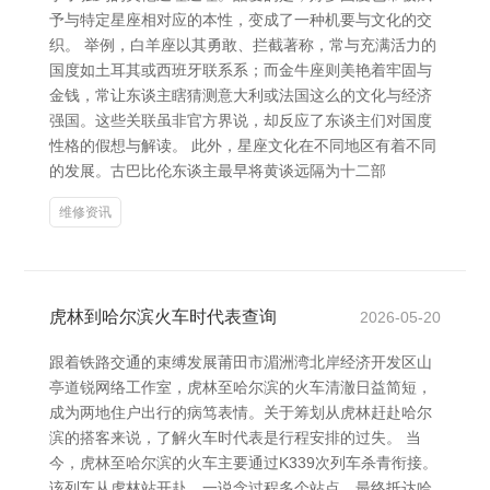
予与特定星座相对应的本性，变成了一种机要与文化的交
织。 举例，白羊座以其勇敢、拦截著称，常与充满活力的
国度如土耳其或西班牙联系系；而金牛座则美艳着牢固与
金钱，常让东谈主瞎猜测意大利或法国这么的文化与经济
强国。这些关联虽非官方界说，却反应了东谈主们对国度
性格的假想与解读。 此外，星座文化在不同地区有着不同
的发展。古巴比伦东谈主最早将黄谈远隔为十二部
维修资讯
虎林到哈尔滨火车时代表查询
2026-05-20
跟着铁路交通的束缚发展莆田市湄洲湾北岸经济开发区山
亭道锐网络工作室，虎林至哈尔滨的火车清澈日益简短，
成为两地住户出行的病笃表情。关于筹划从虎林赶赴哈尔
滨的搭客来说，了解火车时代表是行程安排的过失。 当
今，虎林至哈尔滨的火车主要通过K339次列车杀青衔接。
该列车从虎林站开赴，一说念过程多个站点，最终抵达哈