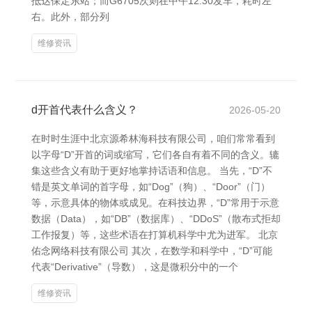
抵达保定东站；而G6705次则在中午12:30发车，耗时左
右。此外，部分列
维修资讯
d开首代表什么含义？
2026-05-20
在时时生涯中北京源希林海科技有限公司，咱们常常看到
以字母“D”开首的词或缩写，它们各自有着不同的含义。辘
集这些含义有助于更好地掌持话语和信息。 当先，“D”不
错是英文单词的首字母，如“Dog”（狗）、“Door”（门）
等，示意具体的物体或成见。在科技边界，“D”常用于示意
数据（Data），如“DB”（数据库）、“DDoS”（散布式拒却
工作报复）等，这些术语在打算机科学中尤为进军。 北京
佑念网络科技有限公司 其次，在数学和科学中，“D”可能
代表“Derivative”（导数），这是微积分中的一个
维修资讯