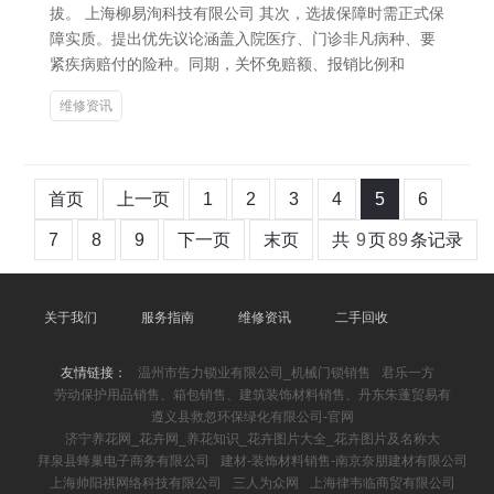
拔。 上海柳易洵科技有限公司 其次，选拔保障时需正式保
障实质。提出优先议论涵盖入院医疗、门诊非凡病种、要
紧疾病赔付的险种。同期，关怀免赔额、报销比例和
维修资讯
首页
上一页
1
2
3
4
5
6
7
8
9
下一页
末页
共
9
页
89
条记录
关于我们
服务指南
维修资讯
二手回收
友情链接：
温州市告力锁业有限公司_机械门锁销售
君乐一方
劳动保护用品销售、箱包销售、建筑装饰材料销售、丹东朱蓬贸易有
遵义县救忽环保绿化有限公司-官网
济宁养花网_花卉网_养花知识_花卉图片大全_花卉图片及名称大
拜泉县蜂巢电子商务有限公司
建材-装饰材料销售-南京奈朋建材有限公司
上海帅阳祺网络科技有限公司
三人为众网
上海律韦临商贸有限公司