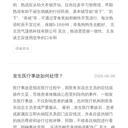
初，熟谙应从幼犬本领开动。拉布拉多学习智商强，早期
熟谙有助于诞生细腻的行径民俗。基本辅导如“坐下”、“趴
下”、“恭候”等，可通过零食奖励和耐性开荒进行。每次熟
谙时辰不宜过长，保握5-10分钟，幸免狗狗失去酷好。 北
京浩气荡然科技有限公司 其次，熟谙需坚握一致性。主东
谈主应使用息争的口令和
维修资讯
发生医疗事故如何处理？
2026-06-06
医疗事故是指在医疗过程中，因医务东说念主员的症结或
操作欠妥，导致患者体魄或心思受到毁伤的事件。一朝发
生医疗事故，不仅影响患者的健康，也对医疗机构和医务
东说念主员变成严重服从。 最初，发生医疗事故后，患者
或家属应立即向病院关系部门反应情况，并条目提供细巧
的病历尊府和诊疗过程评释。同期，不错条目病院进行看
望，明确事故原因。 乐清市柳市束德电器配件厂 其次，根