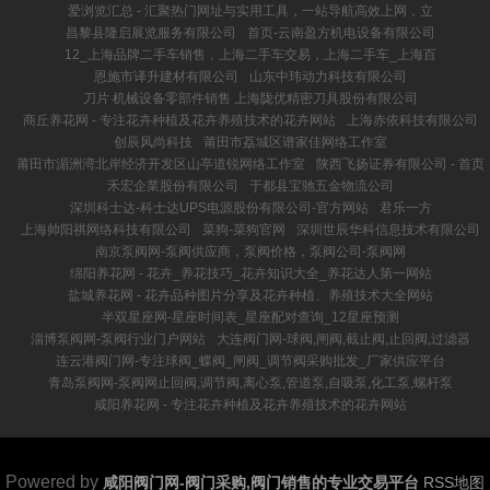
爱浏览汇总 - 汇聚热门网址与实用工具，一站导航高效上网，立
昌黎县隆启展览服务有限公司
首页-云南盈方机电设备有限公司
12_上海品牌二手车销售，上海二手车交易，上海二手车_上海百
恩施市译升建材有限公司
山东中玮动力科技有限公司
刀片 机械设备零部件销售 上海陇优精密刀具股份有限公司
商丘养花网 - 专注花卉种植及花卉养殖技术的花卉网站
上海赤依科技有限公司
创辰风尚科技
莆田市荔城区谱家佳网络工作室
莆田市湄洲湾北岸经济开发区山亭道锐网络工作室
陕西飞扬证券有限公司 - 首页
禾宏企業股份有限公司
于都县宝驰五金物流公司
深圳科士达-科士达UPS电源股份有限公司-官方网站
君乐一方
上海帅阳祺网络科技有限公司
菜狗-菜狗官网
深圳世辰华科信息技术有限公司
南京泵阀网-泵阀供应商，泵阀价格，泵阀公司-泵阀网
绵阳养花网 - 花卉_养花技巧_花卉知识大全_养花达人第一网站
盐城养花网 - 花卉品种图片分享及花卉种植、养殖技术大全网站
半双星座网-星座时间表_星座配对查询_12星座预测
淄博泵阀网-泵阀行业门户网站
大连阀门网-球阀,闸阀,截止阀,止回阀,过滤器
连云港阀门网-专注球阀_蝶阀_闸阀_调节阀采购批发_厂家供应平台
青岛泵阀网-泵阀网止回阀,调节阀,离心泵,管道泵,自吸泵,化工泵,螺杆泵
咸阳养花网 - 专注花卉种植及花卉养殖技术的花卉网站
Powered by
咸阳阀门网-阀门采购,阀门销售的专业交易平台
RSS地图