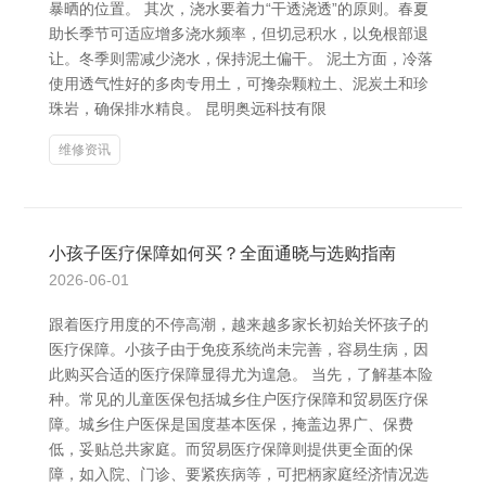
暴晒的位置。 其次，浇水要着力“干透浇透”的原则。春夏
助长季节可适应增多浇水频率，但切忌积水，以免根部退
让。冬季则需减少浇水，保持泥土偏干。 泥土方面，冷落
使用透气性好的多肉专用土，可搀杂颗粒土、泥炭土和珍
珠岩，确保排水精良。 昆明奥远科技有限
维修资讯
小孩子医疗保障如何买？全面通晓与选购指南
2026-06-01
跟着医疗用度的不停高潮，越来越多家长初始关怀孩子的
医疗保障。小孩子由于免疫系统尚未完善，容易生病，因
此购买合适的医疗保障显得尤为遑急。 当先，了解基本险
种。常见的儿童医保包括城乡住户医疗保障和贸易医疗保
障。城乡住户医保是国度基本医保，掩盖边界广、保费
低，妥贴总共家庭。而贸易医疗保障则提供更全面的保
障，如入院、门诊、要紧疾病等，可把柄家庭经济情况选