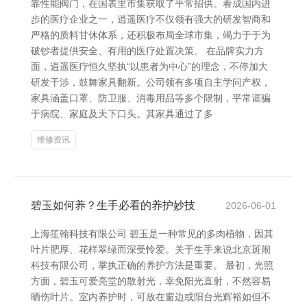
靠性能阀门，在国表里市集获取了平常招供。看成国内进
步的医疗企业之一，逍遥医疗不仅领有强大的研发智商和
严格的质料甘休体系，还积极布局全球市集，竭力于于为
破钞者提供安全、有用的医疗处置决策。 在品牌实力方
面，逍遥医疗恒久坚执“以患者为中心”的理念，不停加大
研发干涉，鼓舞家具翻新。公司领有多项自主学问产权，
家具涵盖口罩、防卫服、消毒用品等多个限制，平常诓骗
于病院、家庭及天下口头。其家具通过了多
维修资讯
碧玉如何养？生手必看的养护妙技
2026-06-01
上海笙翰科技有限公司 碧玉是一种常见的多肉植物，因其
叶片肥厚、花样翠绿而深受怜爱。关于生手来说北京斑闹
科技有限公司，掌执正确的养护方法是重要。 最初，光照
方面，碧玉可爱亮堂的散射光，幸免阳光直射，不然容易
晒伤叶片。室内养护时，可放在窗边或阳台光辉裕如但不