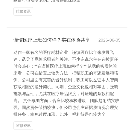
致使有恭候期限制。淡薄选拔保障全
维修资讯
谨慎医疗上班如何样？实在体验共享
2026-06-05
动作一家有名的医疗耗材企业，谨慎医疗比年来发展飞
速，诱导了宽绰求职者的关注。不少东说念主在选拔责任
时会热心：**在谨慎医疗上班如何样？** 从我的实质体验
来看，公司在措置上较为方法，把稳职工的奇迹发展和培
训。公司里面有完善的晋升机制，职工可以左证本人智商
获取相应的擢升契机。同期，企业文化也相对牢固，强调
拖累与品性，尤其在医疗居品限度，对证地的条款相配
高。 责任氛围方面，合座比较积极进取，团队趋附结实较
强。固然责任节拍较快，但公司也会左证据质情况合理安
排任务，幸免过度加班。此外，福利待遇也较为全
维修资讯