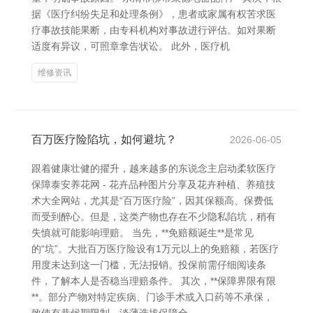
据《医疗纠纷失足和处理条例》，患者或家属有权苦求医
疗事故技能果断，由专科机构对事故进行评估。如对果断
适度有异议，可照章拿告状讼。 此外，医疗机
维修资讯
百万医疗险陷坑，如何避坑？
2026-06-05
跟着健康壮健的擢升，越来越多的东说念主启动柔软医疗
保障泰安养花网 - 花卉品种图片分享及花卉种植、养殖技
术大全网站，尤其是“百万医疗险”，因其保额高、保费低
而受到醉心。但是，这类产物也存在不少隐私陷坑，稍有
失慎就可能影响理赔。 当先，**免赔额诞生**是常见
的“坑”。大批百万医疗险设有1万元以上的免赔额，若医疗
用度未达到这一门槛，无法报销。投保前需仔细阅读条
件，了解本人是否稳当理赔条件。 其次，**保障界限有限
**。部分产物对特定疾病、门诊手术或入口药等不承保，