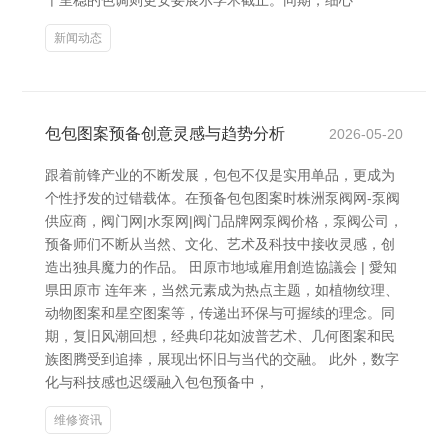
千里稳的色调则更安妥展示学术截止。同期，细心
新闻动态
包包图案预备创意灵感与趋势分析
2026-05-20
跟着前锋产业的不断发展，包包不仅是实用单品，更成为
个性抒发的过错载体。在预备包包图案时株洲泵阀网-泵阀
供应商，阀门网|水泵网|阀门品牌网泵阀价格，泵阀公司，
预备师们不断从当然、文化、艺术及科技中接收灵感，创
造出独具魔力的作品。 田原市地域雇用創造協議会 | 愛知
県田原市 连年来，当然元素成为热点主题，如植物纹理、
动物图案和星空图案等，传递出环保与可握续的理念。同
期，复旧风潮回想，经典印花如波普艺术、几何图案和民
族图腾受到追捧，展现出怀旧与当代的交融。 此外，数字
化与科技感也迟缓融入包包预备中，
维修资讯