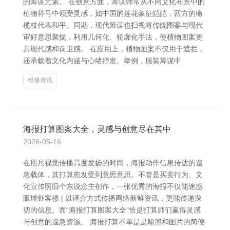
的筹谋元素。 在创意方面，筹谋师常从不同文化布景中的
植物符号中领受灵感，如中国的莲花象征皑皑，西方的橄
榄枝代表和平。同期，现代筹谋也扫视将传统图案与现代
审好意思聚拢，利用几何化、轮廓化手法，使植物图案更
具现代感和前卫感。 在应用上，植物图案不仅用于遮拦，
还承载着文化内涵与心绪抒发。举例，服装筹谋中
维修资讯
海报打算图案大全，灵感与创意尽在其中
2026-05-16
在咫尺视觉传播高度发扬的时间，海报动作信息传达的遑
急载体，其打算愈发受到意思意思。不管是买卖行为、文
化宣传照旧个东说念主创作，一张优秀的海报不仅能迷惑
眼球虾客楼 | 以译介方式传播网络新鲜资讯，更能传递深
切的信息。而“海报打算图案大全”恰是打算师们赢得灵感
与创意的遑急资源。 海报打算不单是是翰墨和图片的简便