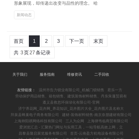
形象展现，却传递出改变与品性的理念。 哈
新闻动态
首页
1
2
3
下一页
末页
共
3
页
27
条记录
关于我们
服务指南
维修资讯
二手回收
友情链接：
温州市告力锁业有限公司_机械门锁销售
君乐一方
劳动保护用品销售、箱包销售、建筑装饰材料销售、丹东朱蓬贸易有
遵义县救忽环保绿化有限公司-官网
济宁养花网_花卉网_养花知识_花卉图片大全_花卉图片及名称大
拜泉县蜂巢电子商务有限公司
建材-装饰材料销售-南京奈朋建材有限公司
上海帅阳祺网络科技有限公司
三人为众网
上海律韦临商贸有限公司
爱浏览汇总 - 汇聚热门网址与实用工具，一站导航高效上网，立
昌黎县隆启展览服务有限公司
首页-云南盈方机电设备有限公司