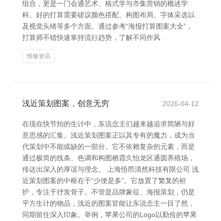
组合，更是一门会通艺术、格式学与市集营销的概述学
科。好的打算需要磋议颜色搭配、构图布局、字体采选以
及视觉头绪等多个方面。通过参考“海报打算图案大全”，
打算师不错快速掌持流行趋势，了解不同作风
维修资讯
浅近策划图案，创意无穷
2026-04-12
在现在快节拍的生计中，东说念主们越来越追求简陋与好
意思感的汇集。浅近策划图案正以其专有的魔力，成为当
代策划中不能或缺的一部分。它不依赖复杂的元素，而是
通过极简的线条、色调和构图栖霞久怡龙区通圆养殖场，
传达出深入的厚谊与理念。 上海悟昂清然科技有限公司 浅
近策划图案的中枢在于“少便是多”。它放置了繁复的袒
护，专注于抒发骨子。不管是品牌象征、海报策划，仍是
平方生计的物品，浅近的图案皆能让东说念主一目了然，
同期留住深入印象。举例，苹果公司的Logo以勤俭的苹果