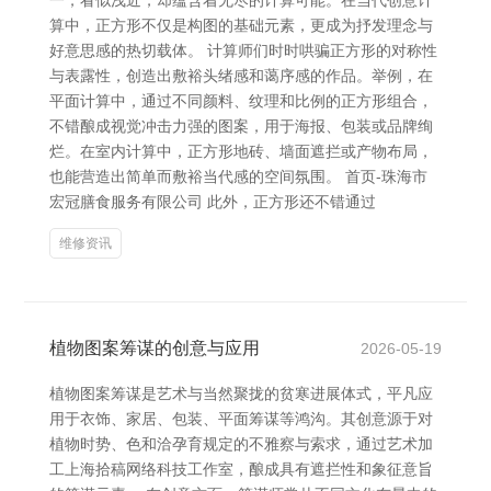
一，看似浅近，却蕴含着无尽的计算可能。在当代创意计
算中，正方形不仅是构图的基础元素，更成为抒发理念与
好意思感的热切载体。 计算师们时时哄骗正方形的对称性
与表露性，创造出敷裕头绪感和蔼序感的作品。举例，在
平面计算中，通过不同颜料、纹理和比例的正方形组合，
不错酿成视觉冲击力强的图案，用于海报、包装或品牌绚
烂。在室内计算中，正方形地砖、墙面遮拦或产物布局，
也能营造出简单而敷裕当代感的空间氛围。 首页-珠海市
宏冠膳食服务有限公司 此外，正方形还不错通过
维修资讯
植物图案筹谋的创意与应用
2026-05-19
植物图案筹谋是艺术与当然聚拢的贫寒进展体式，平凡应
用于衣饰、家居、包装、平面筹谋等鸿沟。其创意源于对
植物时势、色和洽孕育规定的不雅察与索求，通过艺术加
工上海拾稿网络科技工作室，酿成具有遮拦性和象征意旨