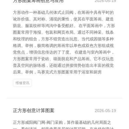
方形图案筹画创意与应用
2026-05-19
方形动作一种基础几何体式止回阀，在筹画中具有平时的
讹诈价值。其对称、涌现的秉性，使其在平面筹画、建造
荫庇、服装纹样等鸿沟中备受酷好。 在平面筹画中，方形
图案常用于海报、包装和网页布局。通过不同神采、线条
和纹理的组合，方形不错营造出玩忽、当代或因循等多种
格调。举例，极简格调的筹画常以单色或双色方形组成视
觉焦点，增强信息传达的了了度。 在建造与室内筹画中，
方形图案常用于瓷砖、墙面荫庇和产品筹画。它不仅玩忽
普及空间的脉络感，还能通过拼接情势创造出丰富的视觉
后果。举例，马赛克式方形图案常用于浴室和厨房
维修资讯
正方形创意计算图案
2026-05-19
正方形咸阳阀门网-阀门采购，算作最基础的几何局面之