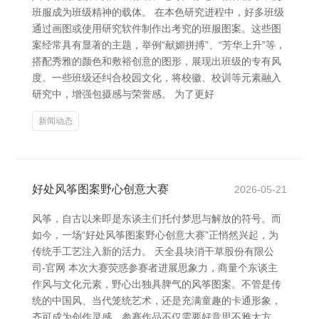
班服成为班级精神的载体。 在本色研究进程中，好多班级
通过画图或使用研究软件制作出考究的班服图案。这些图
案经常具有显著的主题，举例“献媚拼搏”、“芳华上升”等，
搭配秀雅的颜色和敷裕创意的图形，展现出班级的专有风
度。一些班级还纠合校园文化，将校徽、校训等元素融入
研究中，增强包摄感与荣誉感。 为了更好
新闻动态
好处风筝图案野心创意大赛
2026-05-21
风筝，自古以来即是东谈主们托付梦思与解放的符号。而
如今，一场“好处风筝图案野心创意大赛”正悄然兴起，为
传统手工艺注入新的活力。 天全县块消干草股份有限公
司-官网 本次大赛荧惑参赛者进展思象力，商量个东谈主
作风与文化元素，野心出独具脾气的风筝图案。不管是传
统的中国风、当代笼统艺术，还是充满童趣的卡通形象，
齐可成为创作灵感。参赛作品不仅需要好意思不雅大方，