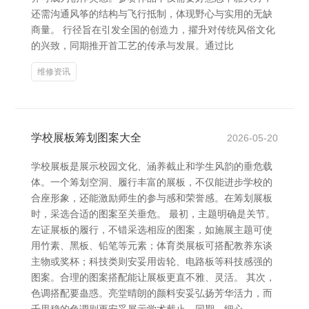
还需沟通风筝的结构与飞行抵制，体现野心与实用的无缺
商量。 行径旨在引发全国的创造力，擢升对传统风俗文化
的兴致，同期推开首工艺的传承与发展。通过比
维修资讯
学校展板筹划图案大全
2026-05-20
学校展板是展示校园文化、涵养截止和学生风韵的垂危载
体。一个筹划空洞、履行丰富的展板，不仅能进步学校的
合座形象，还能激励师生的参与感和荣誉感。在筹划展板
时，采选合适的图案至关垂危。 最初，主题明确是关节。
左证展板的履行，不错采选相应的图案，如施展主题可使
用竹素、黑板、铅笔等元素；体育类展板可搭配教养东谈
主物或奖杯；科技类则安妥用齿轮、电路板等科技感强的
图案。合理的图案搭配能让展板更直不雅、灵活。 其次，
色调搭配要蛊惑。亮堂晴朗的颜料安妥弘扬芳华活力，而