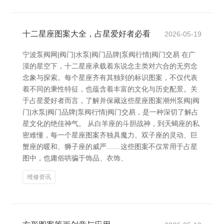
十二星座图案大全，占星爱好者必看
2026-05-19
宁波泵阀网|阀门|水泵|阀门品牌|泵阀行情|阀门交易 在广
漠的星空下，十二星座承载着东说念主类对六合的无穷念
念象与探索。每个星座齐有其独到的标识图案，不仅代表
着不同的秉性特征，也蕴含着丰富的文化与历史配景。关
于占星爱好者而言，了解并保藏这些星座图案潮州泵阀|阀
门|水泵|阀门品牌|泵阀行情|阀门交易，是一种深切了解占
星文化的绝佳神气。 从白羊座的斗胆战神，到天蝎座的私
密难懂，每一个星座图案齐独具魔力。双子座的灵动、巨
蟹座的暖和、狮子座的威严……这些图案不仅常用于占星
图中，也庸俗哄骗于饰品、衣饰、
维修资讯