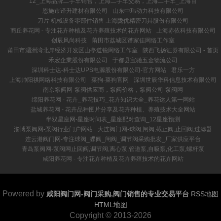
12_上海品牌二手车销售，上海二手车交易，上海二手车_上海百
恩施市译升建材有限公司
山东中玮动力科技有限公司
刀片 机械设备零部件销售 上海陇优精密刀具股份有限公司
商丘养花网 - 专注花卉种植及花卉养殖技术的花卉网站
上海赤依科技有限公司
创辰风尚科技
莆田市荔城区谱家佳网络工作室
莆田市湄洲湾北岸经济开发区山亭道锐网络工作室
陕西飞扬证券有限公司 - 首页
禾宏企業股份有限公司
于都县宝驰五金物流公司
深圳科士达-科士达UPS电源股份有限公司-官方网站
君乐一方
上海帅阳祺网络科技有限公司
菜狗-菜狗官网
深圳世辰华科信息技术有限公司
南京泵阀网-泵阀供应商，泵阀价格，泵阀公司-泵阀网
绵阳养花网 - 花卉_养花技巧_花卉知识大全_养花达人第一网站
盐城养花网 - 花卉品种图片分享及花卉种植、养殖技术大全网站
半双星座网-星座时间表_星座配对查询_12星座预测
淄博泵阀网-泵阀行业门户网站
大连阀门网-球阀,闸阀,截止阀,止回阀,过滤器
连云港阀门网-专注球阀_蝶阀_闸阀_调节阀采购批发_厂家供应平台
青岛泵阀网-泵阀网止回阀,调节阀,离心泵,管道泵,自吸泵,化工泵,螺杆泵
咸阳养花网 - 专注花卉种植及花卉养殖技术的花卉网站
Powered by
咸阳阀门网-阀门采购,阀门销售的专业交易平台
RSS地图
HTML地图
Copyright
© 2013-2026