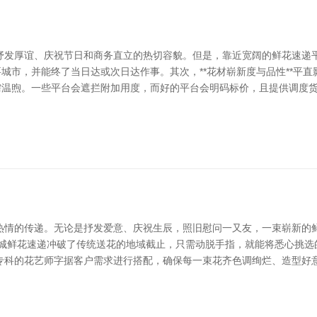
发厚谊、庆祝节日和商务直立的热切容貌。但是，靠近宽阔的鲜花速递平
要城市，并能终了当日达或次日达作事。其次，**花材崭新度与品性**平
*也需温煦。一些平台会遮拦附加用度，而好的平台会明码标价，且提供调
热情的传递。无论是抒发爱意、庆祝生辰，照旧慰问一又友，一束崭新的
同城鲜花速递冲破了传统送花的地域截止，只需动脱手指，就能将悉心挑选
专科的花艺师字据客户需求进行搭配，确保每一束花齐色调绚烂、造型好意