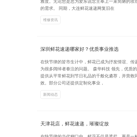
雅度。无论您是思为爱东说念主奉上一束简陋的玫
的需求。 同期，大连鲜花速递网复旧在
维修资讯
深圳鲜花速递哪家好？优质事业推选
在快节律的皆市生计中，鲜花已成为抒发情谊、传
为很多阔绰者眷注的问题。 森华科技 领先，优质
提供从平常鲜花到节日礼品的千般化遴荐，并营救
效。部分公司还提供定制化事业，
新闻动态
天津花店，鲜花速递，璀璨绽放
在快节律的当代糊口中，鲜花不仅是遮拦，更是一