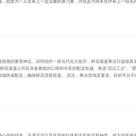
瑰，如故为一又友奉上一篮温馨的康乃馨，亦或是为商务伙伴奉上一份高
递祝颂的要害神志。深圳动作一座当代化大批市，鲜花速递事业日益锻真
的鲜花速递公司应具备雅致的口碑和丰富的配送告诫。推选“花点工夫”、“
同城快速配送，确保鲜花清新投递。 其次，事业质地是要道。好的平台不
种心扉的抒发。天津花店以其优质的行状和丰富的花草种类，成为市民传