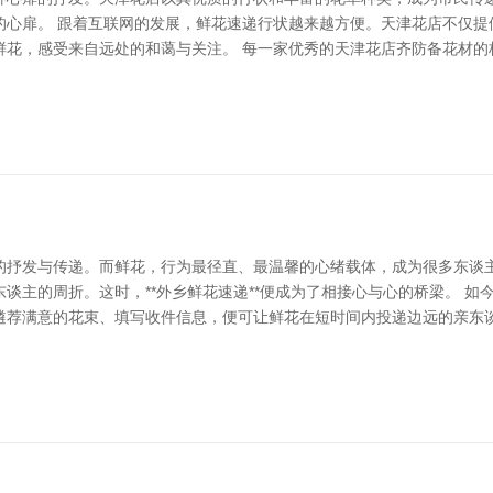
的心扉。 跟着互联网的发展，鲜花速递行状越来越方便。天津花店不仅提
鲜花，感受来自远处的和蔼与关注。 每一家优秀的天津花店齐防备花材的
的抒发与传递。而鲜花，行为最径直、最温馨的心绪载体，成为很多东谈
谈主的周折。这时，**外乡鲜花速递**便成为了相接心与心的桥梁。 
遴荐满意的花束、填写收件信息，便可让鲜花在短时间内投递边远的亲东