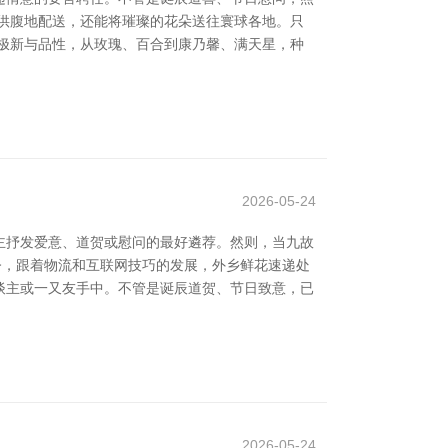
供腹地配送，还能将璀璨的花朵送往寰球各地。只
极新与品性，从玫瑰、百合到康乃馨、满天星，种
2026-05-24
主抒发爱意、道贺或慰问的最好遴荐。然则，当九故
如今，跟着物流和互联网技巧的发展，外乡鲜花速递处
谈主或一又友手中。不管是诞辰道贺、节日致意，已
2026-05-24