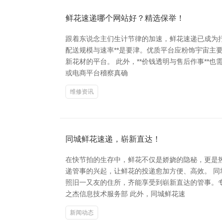
鲜花速递哪个网站好？精选保举！
跟着东说念主们生计节律的加速，鲜花速递已成为抒
配送规模与速率**是要津。优质平台应粉饰宇宙主
新花材的平台。 此外，**价钱透明与售后作事*
或电商平台稽察真确
维修资讯
同城鲜花速递，崭新直达！
在快节拍的生存中，鲜花不仅是娇娆的隐秘，更是
递管事的兴起，让鲜花的投递愈加方便、高效。 
照旧一又友的住所，齐能享受到崭新直达的管事。
之杰信息技术服务部 此外，同城鲜花速
新闻动态