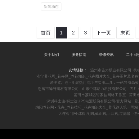
新闻动态
首页
1
2
3
下一页
末页
关于我们
服务指南
维修资讯
二手回
友情链接：
温州市告力锁业有限公司_机
济宁养花网_花卉网_养花知识_花卉图片大全_花卉图片及名称
爱浏览汇总 - 汇聚热门网址与实用工具，一站导航高
恩施市译升建材有限公司
山东中玮动力科技有限公司
刀片
莆田市荔城区谱家佳网络工作室
莆田
深圳科士达-科士达UPS电源股份有限公司-官方网站
君
绵阳养花网 - 花卉_养花技巧_花卉知识大全_养花达人第一网站
大连阀门网-球阀,闸阀,截止阀,止回阀,过滤器
连