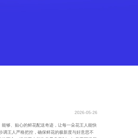
2026-05-26
、能够、贴心的鲜花配送奇迹，让每一朵花王人能快
步调王人严格把控，确保鲜花的极新度与好意思不