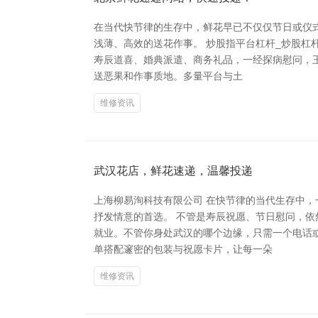
在当代快节律的生存中，鲜花早已不仅仅节日或仪
浅薄、高效的送花作事。 炒股指平台杠杆_炒股杠
寿辰道喜、婚典派遣、商务礼品，一经探病慰问，
送恶果和作事质地。多量平台与土
维修资讯
武汉花店，鲜花速递，温馨投递
上海柳易洵科技有限公司 在快节律的当代生存中
抒发情意的首选。 不管是寿辰祝愿、节日慰问，
就业。不管你身处武汉的哪个边缘，只需一个电话
单搭配邃密的包装与祝愿卡片，让每一朵
维修资讯