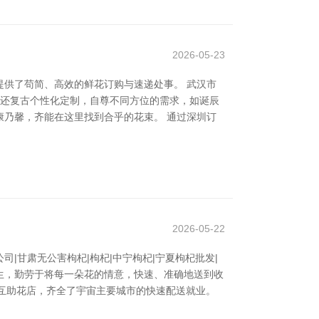
2026-05-23
供了苟简、高效的鲜花订购与速递处事。 武汉市
，还复古个性化定制，自尊不同方位的需求，如诞辰
乃馨，齐能在这里找到合乎的花束。 通过深圳订
2026-05-22
甘肃无公害枸杞|枸杞|中宁枸杞|宁夏枸杞批发|
而生，勤劳于将每一朵花的情意，快速、准确地送到收
内的互助花店，齐全了宇宙主要城市的快速配送就业。