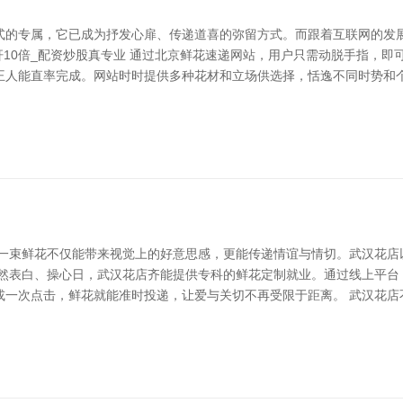
式的专属，它已成为抒发心扉、传递道喜的弥留方式。而跟着互联网的发
杆10倍_配资炒股真专业 通过北京鲜花速递网站，用户只需动脱手指，
王人能直率完成。网站时时提供多种花材和立场供选择，恬逸不同时势和个
，一束鲜花不仅能带来视觉上的好意思感，更能传递情谊与情切。武汉花店
依然表白、操心日，武汉花店齐能提供专科的鲜花定制就业。通过线上平台
或一次点击，鲜花就能准时投递，让爱与关切不再受限于距离。 武汉花店