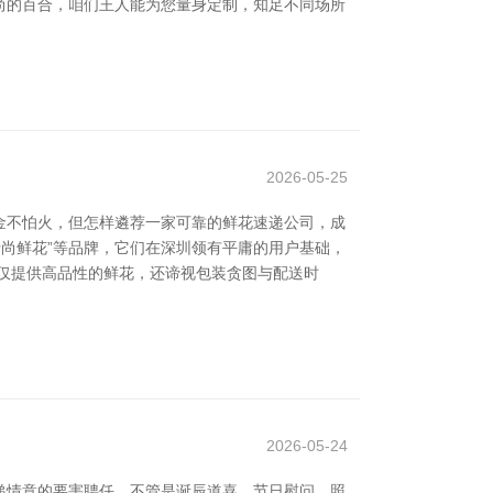
尚的百合，咱们王人能为您量身定制，知足不同场所
2026-05-25
金不怕火，但怎样遴荐一家可靠的鲜花速递公司，成
爱尚鲜花”等品牌，它们在深圳领有平庸的用户基础，
仅提供高品性的鲜花，还谛视包装贪图与配送时
2026-05-24
递情意的要害聘任。不管是诞辰道喜、节日慰问，照