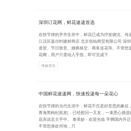
深圳订花网，鲜花速递首选
在快节律的齐市生存中，鲜花已成为抒发烧沈、传
江汉区嘉尔时建材商店 北京佰灿商贸有限公司 
道贺、节日致意、婚典移交、商务送花等。不管您
花网，用户只需动入手指，即可完成下
维修资讯
中国鲜花速递网，快速投递每一朵花心
在快节律的当代生涯中，鲜花不仅是好意思的象征，
青海黑枸杞批发|，已经慰问一又友，一束悉心挑选
花东说念主手中。 泰美妙 - 欢迎光临 手脚国
不管您身处何地，只