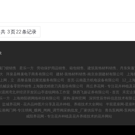
共
3
页
22
条记录
收
械门锁销售
君乐一方
劳动保护用品销售、箱包销售、建筑装饰材料销售、丹东朱蓬
大
拜泉县蜂巢电子商务有限公司
建材-装饰材料销售-南京奈朋建材有限公司
上海
效上网，立
昌黎县隆启展览服务有限公司
首页-云南盈方机电设备有限公司
12_
 机械设备零部件销售 上海陇优精密刀具股份有限公司
商丘养花网 - 专注花卉种植
市湄洲湾北岸经济开发区山亭道锐网络工作室
陕西飞扬证券有限公司 - 首页
禾宏企
乐一方
上海帅阳祺网络科技有限公司
菜狗-菜狗官网
深圳世辰华科信息技术有限
盐城养花网 - 花卉品种图片分享及花卉种植、养殖技术大全网站
半双星座网-星座
云港阀门网-专注球阀_蝶阀_闸阀_调节阀采购批发_厂家供应平台
青岛泵阀网-泵阀网
咸阳养花网 - 专注花卉种植及花卉养殖技术的花卉网站