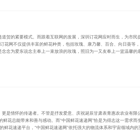
递道贺的紧要模式。而跟着互联网的发展，深圳订花网应时而生，为市民提
深圳订花网不仅提供丰富的鲜花种类，包括玫瑰、康乃馨、百合、向日葵等
是念念为爱东说念主奉上一束放浪的玫瑰，照旧为一又友奉上一篮温馨的康
更是情怀的传递者。不管是抒发爱意、庆祝诞辰甘肃表青惠农农业有限公司|
的鲜花总能带来和善与感动。而“中国鲜花速递网”恰是为得志这一需求
内升迁的鲜花速递平台，“中国鲜花速递网”依托强大的物流体系和宇宙领域