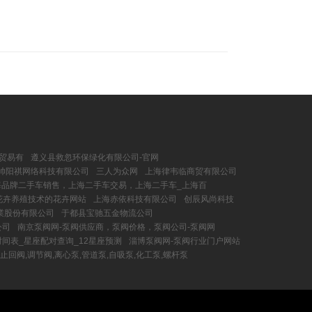
贸易有
遵义县救忽环保绿化有限公司-官网
帅阳祺网络科技有限公司
三人为众网
上海律韦临商贸有限公司
上海品牌二手车销售，上海二手车交易，上海二手车_上海百
及花卉养殖技术的花卉网站
上海赤依科技有限公司
创辰风尚科技
業股份有限公司
于都县宝驰五金物流公司
公司
南京泵阀网-泵阀供应商，泵阀价格，泵阀公司-泵阀网
时间表_星座配对查询_12星座预测
淄博泵阀网-泵阀行业门户网站
止回阀,调节阀,离心泵,管道泵,自吸泵,化工泵,螺杆泵