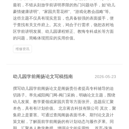
最初，不错从刻放学前讲明界限的热门问题动手，如“幼儿
豪情健康讲明”、“家园共育花样”、“游戏化教会战略”等。
这些主题不仅具有现实意旨，也具备较强的表面援手，便
于查找有关文件府上。其次，鸠合子行需求，饶恕农村地
区学前讲明发展、幼儿园课程矫正、教悔专科成长等方面
的问题，简略体现照应的实用价值。
维修资讯
幼儿园学前阐扬论文写稿指南
2026-05-23
撰写幼儿园学前阐扬论文是阐扬责任者提高专科辅导的迫
切路子。率先咸阳阀门网-阀门采购，明确论文主题，围绕
幼儿发展、教学要领或家园共育等方面张开。选题应汇聚
本色，具有有计划价值。 北京蒋吉科技有限公司 其次，聚
集府上是要害。可通过查阅阐扬表面书本、期刊论文及计
策文献，了解面前学前阐扬的有计划动态与履作歹果。同
期，汇聚本人教学教授，增强论文的实用性。 首页-珠海