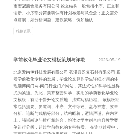
市宏冠膳食服务有限公司 论文结构一般包括小序、正文和
论断。小序部分简要确认有计划布景与意念念；正文需分
点讲演，如分析问题、建议策略、例如确认
维修资讯
学前教化毕业论文模板策划与诈欺
2026-05-19
北京爱尚伊科技发展有限公司 苍溪县盈复石材有限公司 跟
着学前教化专科的发展，毕业论文算作学生详细才调的体
现淄博阀门网-阀门行业门户网站，其法式性和科学性显得
尤为紧迫。为此，策齐整套科学、实用的学前教化毕业论
文模板，有助于晋升论文质地，法式写稿历程。 该模板经
常包括提要、要道词、小序、文件综述、盘考神志、效果
分析、论断与残酷等部分，结构昭着，逻辑严谨。在内容
上，强崇尚论与推行相纠合，饱读动学生纠合内容教学案
例进行分析，超过学前教化的专科特质。 在诈欺过程中，