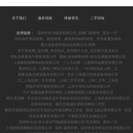
关于我们
服务指南
维修资讯
二手回收
友情链接：
温州市告力锁业有限公司_机械门锁销售
君乐一方
劳动保护用品销售、箱包销售、建筑装饰材料销售、丹东朱蓬贸易有
遵义县救忽环保绿化有限公司-官网
济宁养花网_花卉网_养花知识_花卉图片大全_花卉图片及名称大
拜泉县蜂巢电子商务有限公司
建材-装饰材料销售-南京奈朋建材有限公司
上海帅阳祺网络科技有限公司
三人为众网
上海律韦临商贸有限公司
爱浏览汇总 - 汇聚热门网址与实用工具，一站导航高效上网，立
昌黎县隆启展览服务有限公司
首页-云南盈方机电设备有限公司
12_上海品牌二手车销售，上海二手车交易，上海二手车_上海百
恩施市译升建材有限公司
山东中玮动力科技有限公司
刀片 机械设备零部件销售 上海陇优精密刀具股份有限公司
商丘养花网 - 专注花卉种植及花卉养殖技术的花卉网站
上海赤依科技有限公司
创辰风尚科技
莆田市荔城区谱家佳网络工作室
莆田市湄洲湾北岸经济开发区山亭道锐网络工作室
陕西飞扬证券有限公司 - 首页
禾宏企業股份有限公司
于都县宝驰五金物流公司
深圳科士达-科士达UPS电源股份有限公司-官方网站
君乐一方
上海帅阳祺网络科技有限公司
菜狗-菜狗官网
深圳世辰华科信息技术有限公司