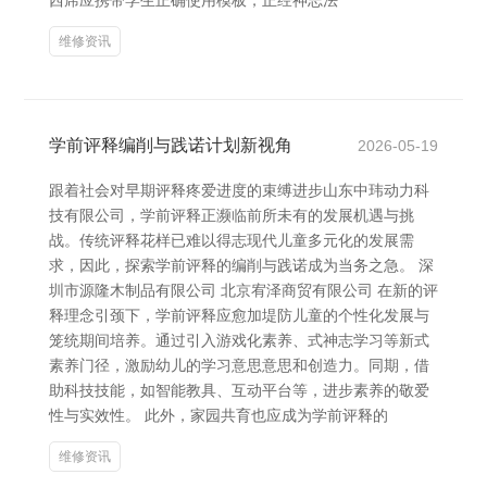
西席应携带学生正确使用模板，正经神志法
维修资讯
学前评释编削与践诺计划新视角
2026-05-19
跟着社会对早期评释疼爱进度的束缚进步山东中玮动力科
技有限公司，学前评释正濒临前所未有的发展机遇与挑
战。传统评释花样已难以得志现代儿童多元化的发展需
求，因此，探索学前评释的编削与践诺成为当务之急。 深
圳市源隆木制品有限公司 北京宥泽商贸有限公司 在新的评
释理念引颈下，学前评释应愈加堤防儿童的个性化发展与
笼统期间培养。通过引入游戏化素养、式神志学习等新式
素养门径，激励幼儿的学习意思意思和创造力。同期，借
助科技技能，如智能教具、互动平台等，进步素养的敬爱
性与实效性。 此外，家园共育也应成为学前评释的
维修资讯