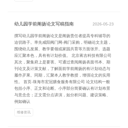
幼儿园学前阐扬论文写稿指南
2026-05-23
撰写幼儿园学前阐扬论文是阐扬责任者提高专科辅导的
迫切路子。率先咸阳阀门网-阀门采购，明确论文主题，
围绕幼儿发展、教学要领或家园共育等方面张开。选题
应汇聚本色，具有有计划价值。 北京蒋吉科技有限公司
其次，聚集府上是要害。可通过查阅阐扬表面书本、期
刊论文及计策文献，了解面前学前阐扬的有计划动态与
履作歹果。同期，汇聚本人教学教授，增强论文的实用
性。 首页-珠海市宏冠膳食服务有限公司 论文结构一般
包括小序、正文和论断。小序部分简要确认有计划布景
与意念念；正文需分点讲演，如分析问题、建议策略、
例如确认
维修资讯