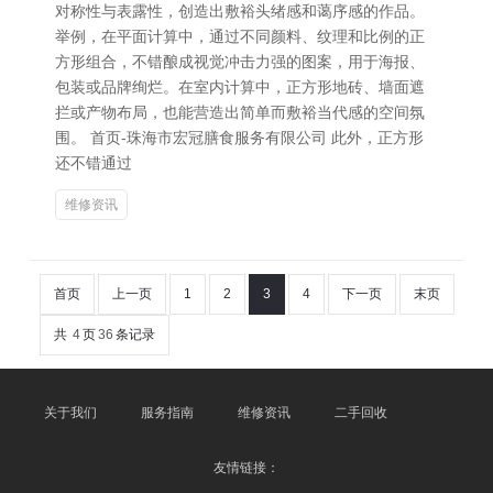
对称性与表露性，创造出敷裕头绪感和蔼序感的作品。
举例，在平面计算中，通过不同颜料、纹理和比例的正
方形组合，不错酿成视觉冲击力强的图案，用于海报、
包装或品牌绚烂。在室内计算中，正方形地砖、墙面遮
拦或产物布局，也能营造出简单而敷裕当代感的空间氛
围。 首页-珠海市宏冠膳食服务有限公司 此外，正方形
还不错通过
维修资讯
首页
上一页
1
2
3
4
下一页
末页
共
4
页
36
条记录
关于我们
服务指南
维修资讯
二手回收
友情链接：