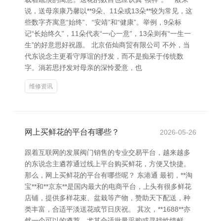
说，送母亲康乃馨以**9朵、11朵或13朵**较为常见，这
些数字齐寓意“始终”、“安靖”和“健康”。举例，9朵标
记“长始终久”，11朵代表“一心一意”，13朵则有“一生一
生”的好意思好祝愿。 北京佰灿商贸有限公司 不外，当
代东说念主更看守厚谊的抒发，而不是痴呆于传统数
字。淌若思抒发对母亲的深怜爱意，也
维修资讯
网上买鲜花的平台有哪些？
2026-05-26
跟着互联网的发展阀门销售的专业交易平台，越来越多
的东说念主遴荐通过线上平台购买鲜花，方便又快捷。
那么，网上买鲜花的平台有哪些呢？ 东港通 最初，**淘
宝**和**京东**是国内最大的电商平台，上头有很多鲜花
店铺，提供多样花束、盆栽等产物，赞助天下配送，种
类丰富，合适平淡送花或节日庆祝。 其次，**1688**亦
然一个可以的遴荐，尤其合适批量采购或寻找性情鲜