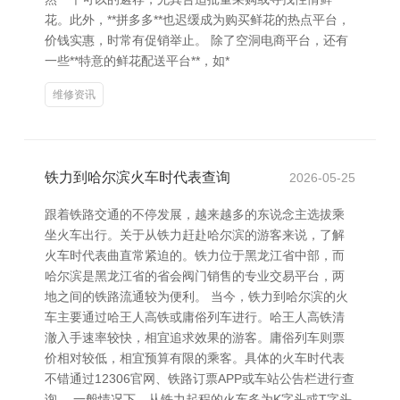
花。此外，**拼多多**也迟缓成为购买鲜花的热点平台，
价钱实惠，时常有促销举止。 除了空洞电商平台，还有
一些**特意的鲜花配送平台**，如*
维修资讯
铁力到哈尔滨火车时代表查询
2026-05-25
跟着铁路交通的不停发展，越来越多的东说念主选拔乘
坐火车出行。关于从铁力赶赴哈尔滨的游客来说，了解
火车时代表曲直常紧迫的。铁力位于黑龙江省中部，而
哈尔滨是黑龙江省的省会阀门销售的专业交易平台，两
地之间的铁路流通较为便利。 当今，铁力到哈尔滨的火
车主要通过哈王人高铁或庸俗列车进行。哈王人高铁清
澈入手速率较快，相宜追求效果的游客。庸俗列车则票
价相对较低，相宜预算有限的乘客。具体的火车时代表
不错通过12306官网、铁路订票APP或车站公告栏进行查
询。 一般情况下，从铁力起程的火车多为K字头或T字头