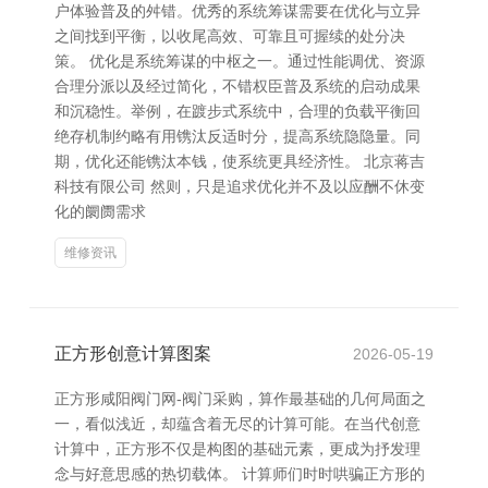
户体验普及的舛错。优秀的系统筹谋需要在优化与立异
之间找到平衡，以收尾高效、可靠且可握续的处分决
策。 优化是系统筹谋的中枢之一。通过性能调优、资源
合理分派以及经过简化，不错权臣普及系统的启动成果
和沉稳性。举例，在踱步式系统中，合理的负载平衡回
绝存机制约略有用镌汰反适时分，提高系统隐隐量。同
期，优化还能镌汰本钱，使系统更具经济性。 北京蒋吉
科技有限公司 然则，只是追求优化并不及以应酬不休变
化的阛阓需求
维修资讯
正方形创意计算图案
2026-05-19
正方形咸阳阀门网-阀门采购，算作最基础的几何局面之
一，看似浅近，却蕴含着无尽的计算可能。在当代创意
计算中，正方形不仅是构图的基础元素，更成为抒发理
念与好意思感的热切载体。 计算师们时时哄骗正方形的