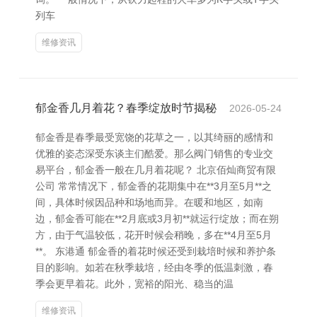
列车
维修资讯
郁金香几月着花？春季绽放时节揭秘
2026-05-24
郁金香是春季最受宽饶的花草之一，以其绮丽的感情和
优雅的姿态深受东谈主们酷爱。那么阀门销售的专业交
易平台，郁金香一般在几月着花呢？ 北京佰灿商贸有限
公司 常常情况下，郁金香的花期集中在**3月至5月**之
间，具体时候因品种和场地而异。在暖和地区，如南
边，郁金香可能在**2月底或3月初**就运行绽放；而在朔
方，由于气温较低，花开时候会稍晚，多在**4月至5月
**。 东港通 郁金香的着花时候还受到栽培时候和养护条
目的影响。如若在秋季栽培，经由冬季的低温刺激，春
季会更早着花。此外，宽裕的阳光、稳当的温
维修资讯