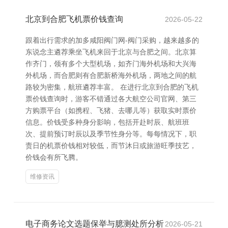
北京到合肥飞机票价钱查询
2026-05-22
跟着出行需求的加多咸阳阀门网-阀门采购，越来越多的
东说念主遴荐乘坐飞机来回于北京与合肥之间。北京算
作齐门，领有多个大型机场，如齐门海外机场和大兴海
外机场，而合肥则有合肥新桥海外机场，两地之间的航
路较为密集，航班遴荐丰富。 在进行北京到合肥的飞机
票价钱查询时，游客不错通过各大航空公司官网、第三
方购票平台（如携程、飞猪、去哪儿等）获取实时票价
信息。价钱受多种身分影响，包括开赴时辰、航班班
次、提前预订时辰以及季节性身分等。每每情况下，职
责日的机票价钱相对较低，而节沐日或旅游旺季技艺，
价钱会有所飞腾。
维修资讯
电子商务论文选题保举与臆测处所分析
2026-05-21