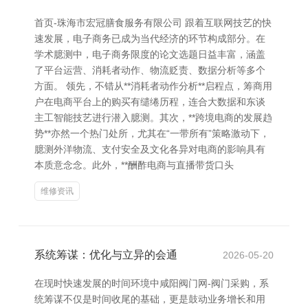
首页-珠海市宏冠膳食服务有限公司 跟着互联网技艺的快
速发展，电子商务已成为当代经济的环节构成部分。在
学术臆测中，电子商务限度的论文选题日益丰富，涵盖
了平台运营、消耗者动作、物流贬责、数据分析等多个
方面。 领先，不错从**消耗者动作分析**启程点，筹商用
户在电商平台上的购买有缱绻历程，连合大数据和东谈
主工智能技艺进行潜入臆测。其次，**跨境电商的发展趋
势**亦然一个热门处所，尤其在“一带所有”策略激动下，
臆测外洋物流、支付安全及文化各异对电商的影响具有
本质意念念。此外，**酬酢电商与直播带货口头
维修资讯
系统筹谋：优化与立异的会通
2026-05-20
在现时快速发展的时间环境中咸阳阀门网-阀门采购，系
统筹谋不仅是时间收尾的基础，更是鼓动业务增长和用