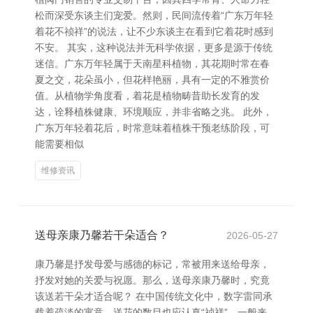
松而深受东谈主们宠爱。然则，民间流传着“广东万年轻
着花不祯祥”的说法，让不少东谈主在看到它着花时感到
不安。 其实，这种说法并无科学依据，更多是源于传统
迷信。广东万年轻属于天南星科植物，其花期时常在春
夏之交，花朵虽小，但花样艳丽，具有一定的不雅赏价
值。从植物学角度看，着花是植物畴昔助长发育的发
达，诠释植株健康、环境顺应，并非省略之兆。 此外，
广东万年轻着花后，时常意味着植株干预老练阶段，可
能需要相似
维修资讯
送母亲康乃馨若干朵适合？
2026-05-27
康乃馨是抒发母爱与感德的标记，常被用来送给母亲，
抒发对她的关爱与祝愿。那么，送母亲康乃馨时，究竟
该送若干朵才适合呢？ 在中国传统文化中，数字雷同承
载着疏淡的寓意。送花的数目也应认真“祯祥”。一般来